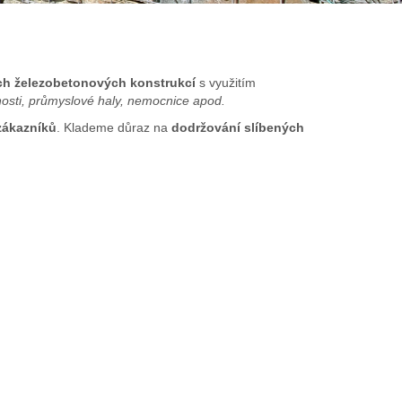
ých železobetonových konstrukcí
s využitím
osti, průmyslové haly, nemocnice apod.
zákazníků
. Klademe důraz na
dodržování slíbených