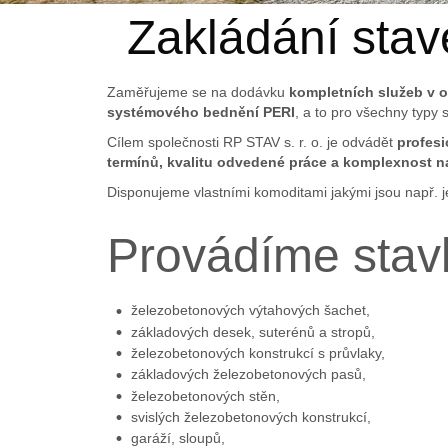
Zakládání sta
Zaměřujeme se na dodávku
kompletních služeb v o
systémového bednění PERI
, a to pro všechny typy 
Cílem společnosti RP STAV s. r. o. je odvádět
profes
termínů,
kvalitu odvedené práce a komplexnost n
Disponujeme vlastními komoditami jakými jsou např. je
Provádíme stav
železobetonových výtahových šachet,
základových desek, suterénů a stropů,
železobetonových konstrukcí s průvlaky,
základových železobetonových pasů,
železobetonových stěn,
svislých železobetonových konstrukcí,
garáží, sloupů,