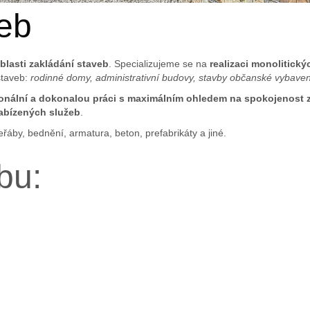
veb
blasti zakládání staveb
. Specializujeme se na
realizaci monolitick
staveb:
rodinné domy, administrativní budovy, stavby občanské vybaven
ionální a dokonalou práci s maximálním ohledem na spokojenost 
abízených služeb
.
řáby, bednění, armatura, beton, prefabrikáty a jiné.
bu: