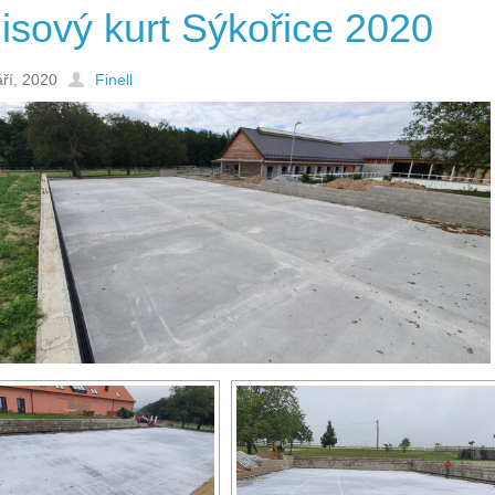
isový kurt Sýkořice 2020
áří, 2020
Finell