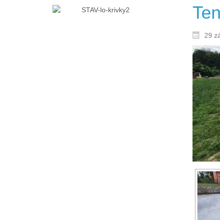
Ten
29 z