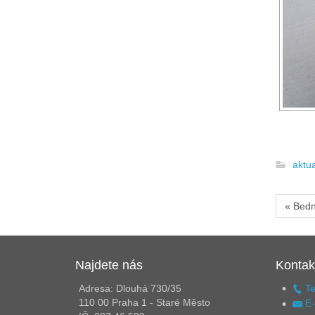
aktua
« Bed
Najdete nás
Kontak
Adresa: Dlouhá 730/35
Te
110 00 Praha 1 - Staré Město
E-