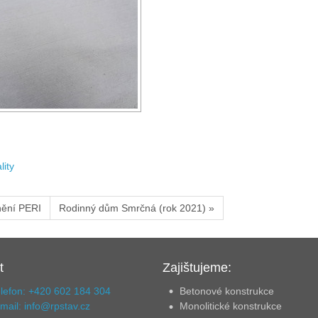
lity
nění PERI
Rodinný dům Smrčná (rok 2021) »
t
Zajištujeme:
lefon: +420 602 184 304
Betonové konstrukce
mail: info@rpstav.cz
Monolitické konstrukce