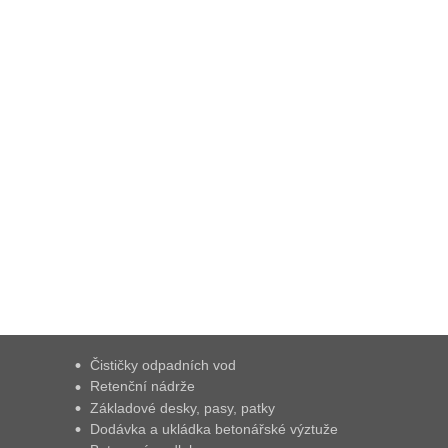
Čističky odpadních vod
Retenční nádrže
Základové desky, pasy, patky
Dodávka a ukládka betonářské výztuže