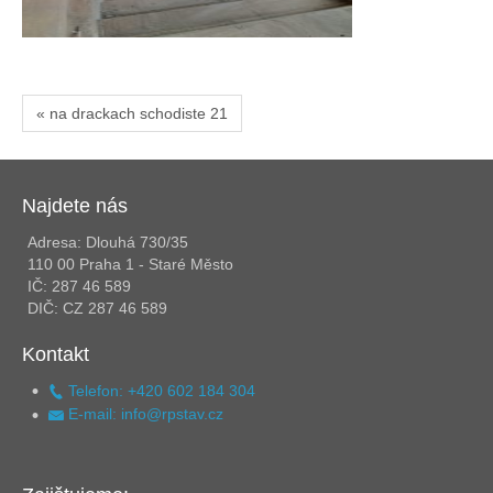
« na drackach schodiste 21
Najdete nás
Adresa: Dlouhá 730/35
110 00 Praha 1 - Staré Město
IČ: 287 46 589
DIČ: CZ 287 46 589
Kontakt
Telefon: +420 602 184 304
E-mail: info@rpstav.cz