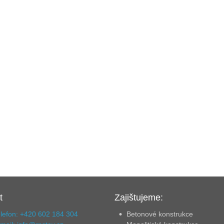
t
Zajištujeme:
lefon: +420 602 184 304
Betonové konstrukce