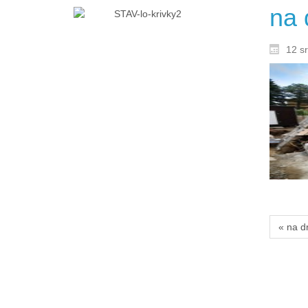
na 
12 s
« na d