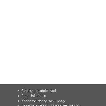
Čističky odpadních vod
Retenční nádrže
Základové desky, pasy, patky
Dodávka a ukládka betonářské výztuže