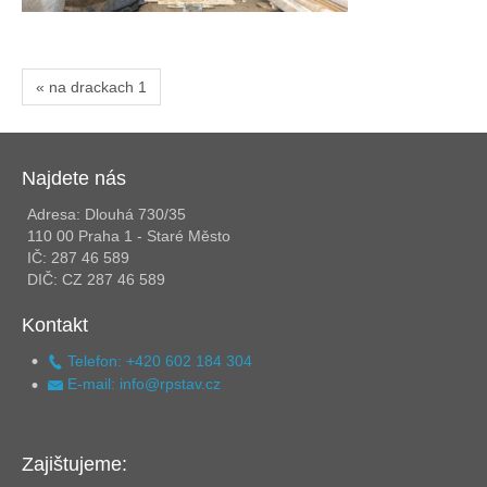
« na drackach 1
Najdete nás
Adresa: Dlouhá 730/35
110 00 Praha 1 - Staré Město
IČ: 287 46 589
DIČ: CZ 287 46 589
Kontakt
Telefon: +420 602 184 304
E-mail: info@rpstav.cz
Zajištujeme: