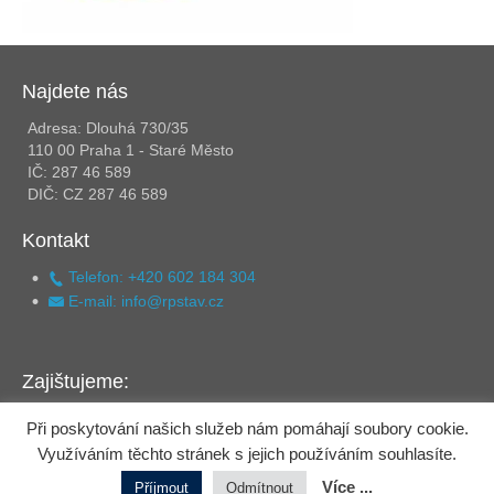
Najdete nás
Adresa: Dlouhá 730/35
110 00 Praha 1 - Staré Město
IČ: 287 46 589
DIČ: CZ 287 46 589
Kontakt
Telefon: +420 602 184 304
E-mail: info@rpstav.cz
Zajištujeme:
Betonové konstrukce
Při poskytování našich služeb nám pomáhají soubory cookie.
Monolitické konstrukce
Využíváním těchto stránek s jejich používáním souhlasíte.
Betonářské práce
Více ...
Systémové bednění PERI
Příjmout
Odmítnout