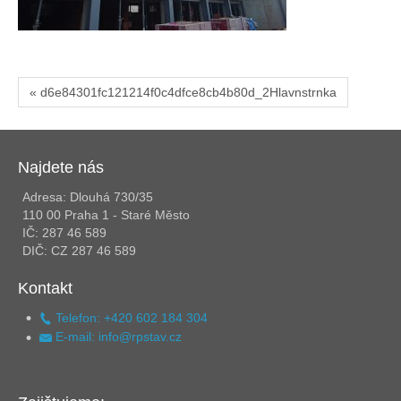
« d6e84301fc121214f0c4dfce8cb4b80d_2Hlavnstrnka
Najdete nás
Adresa: Dlouhá 730/35
110 00 Praha 1 - Staré Město
IČ: 287 46 589
DIČ: CZ 287 46 589
Kontakt
Telefon: +420 602 184 304
E-mail: info@rpstav.cz