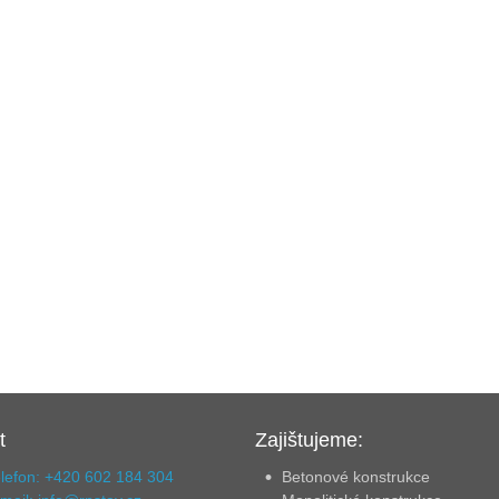
t
Zajištujeme:
lefon: +420 602 184 304
Betonové konstrukce