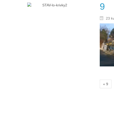
9
23 k
« 9