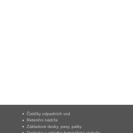
Čističky odpadních vod
Retenční nádrže
Základové desky, pasy, patky
Dodávka a ukládka betonářské výztuže