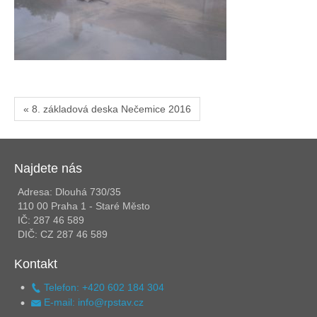
« 8. základová deska Nečemice 2016
Najdete nás
Adresa: Dlouhá 730/35
110 00 Praha 1 - Staré Město
IČ: 287 46 589
DIČ: CZ 287 46 589
Kontakt
Telefon: +420 602 184 304
E-mail: info@rpstav.cz