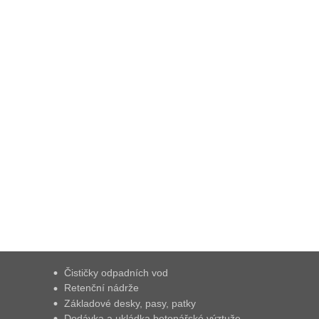
Čističky odpadních vod
Retenční nádrže
Základové desky, pasy, patky
Dodávka a ukládka betonářské výztuže