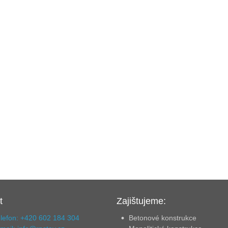
t
Zajištujeme:
lefon: +420 602 184 304
Betonové konstrukce