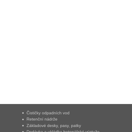
Čističky odpadních vod
Retenční nádrže
Základové desky, pasy, patky
Dodávka a ukládka betonářské výztuže