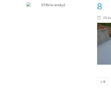
8
29 l
« 8