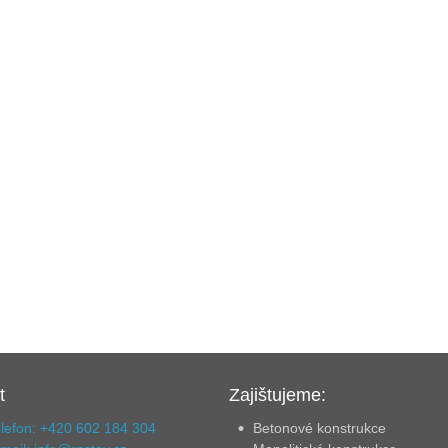
t
Zajištujeme:
lefon: +420 602 184 304
Betonové konstrukce