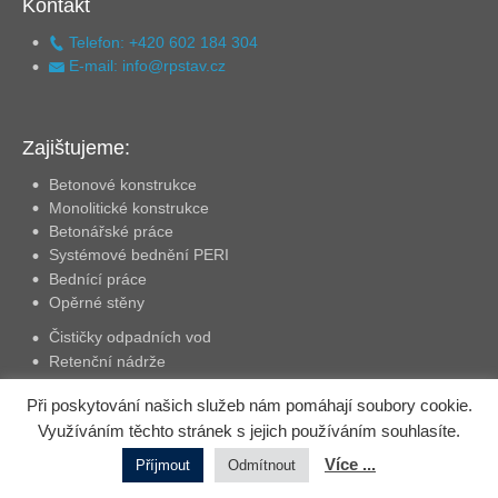
Kontakt
Telefon: +420 602 184 304
E-mail: info@rpstav.cz
Zajištujeme:
Betonové konstrukce
Monolitické konstrukce
Betonářské práce
Systémové bednění PERI
Bednící práce
Opěrné stěny
Čističky odpadních vod
Retenční nádrže
Základové desky, pasy, patky
Při poskytování našich služeb nám pomáhají soubory cookie.
Dodávka a ukládka betonářské výztuže
Využíváním těchto stránek s jejich používáním souhlasíte.
Betonové podlahy
Zakládání staveb
Více ...
Příjmout
Odmítnout