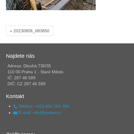
« 20230808_083850
Najdete nás
Adresa: Dlouhá 730/35
110 00 Praha 1 - Staré Město
IČ: 287 46 589
DIČ: CZ 287 46 589
Kontakt
Telefon: +420 602 184 304
E-mail: info@rpstav.cz