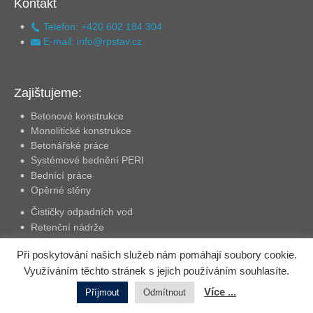
Kontakt
Telefon: +420 602 184 304
E-mail: info@rpstav.cz
Zajištujeme:
Betonové konstrukce
Monolitické konstrukce
Betonářské práce
Systémové bednění PERI
Bednící práce
Opěrné stěny
Čističky odpadních vod
Retenční nádrže
Základové desky, pasy, patky
Při poskytování našich služeb nám pomáhají soubory cookie.
Dodávka a ukládka betonářské výztuže
Využíváním těchto stránek s jejich používáním souhlasíte.
Betonové podlahy
Zakládání staveb
Více ...
Příjmout
Odmítnout