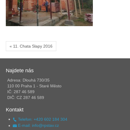
« 11. Chata Slapy 2016
Najdete nás
Adresa: Dlouhá 730/35
110 00 Praha 1 - Staré Město
IČ: 287 46 589
DIČ: CZ 287 46 589
Kontakt
Telefon: +420 602 184 304
E-mail: info@rpstav.cz