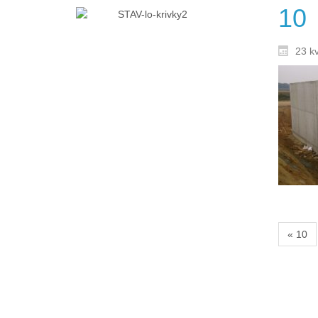
10
23 k
« 10