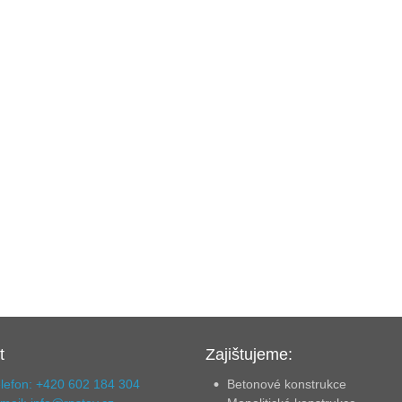
t
Zajištujeme:
lefon: +420 602 184 304
Betonové konstrukce