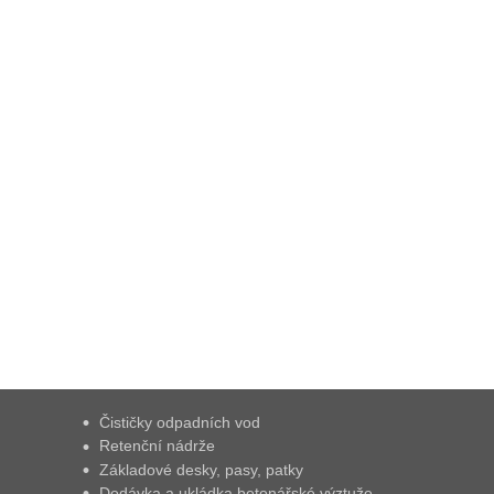
Čističky odpadních vod
Retenční nádrže
Základové desky, pasy, patky
Dodávka a ukládka betonářské výztuže